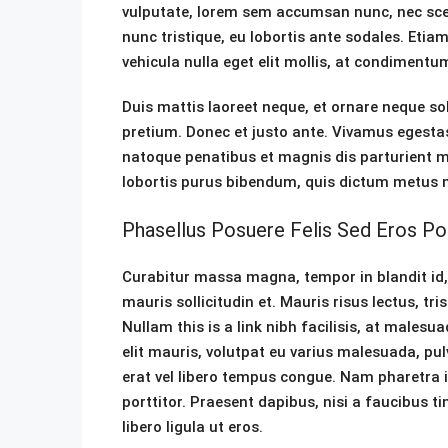
vulputate, lorem sem accumsan nunc, nec scele
nunc tristique, eu lobortis ante sodales. Etiam
vehicula nulla eget elit mollis, at condimentu
Duis mattis laoreet neque, et ornare neque sol
pretium. Donec et justo ante. Vivamus egesta
natoque penatibus et magnis dis parturient mon
lobortis purus bibendum, quis dictum metus 
Phasellus Posuere Felis Sed Eros Por
Curabitur massa magna, tempor in blandit id, 
mauris sollicitudin et. Mauris risus lectus, tris
Nullam this is a link nibh facilisis, at males
elit mauris, volutpat eu varius malesuada, pulv
erat vel libero tempus congue. Nam pharetra 
porttitor. Praesent dapibus, nisi a faucibus 
libero ligula ut eros.