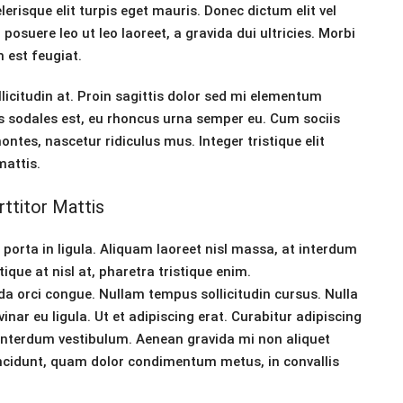
risque elit turpis eget mauris. Donec dictum elit vel
 posuere leo ut leo laoreet, a gravida dui ultricies. Morbi
m est feugiat.
licitudin at. Proin sagittis dolor sed mi elementum
s sodales est, eu rhoncus urna semper eu. Cum sociis
tes, nascetur ridiculus mus. Integer tristique elit
mattis.
ttitor Mattis
porta in ligula. Aliquam laoreet nisl massa, at interdum
tique at nisl at, pharetra tristique enim.
uada orci congue. Nullam tempus sollicitudin cursus. Nulla
inar eu ligula. Ut et adipiscing erat. Curabitur adipiscing
interdum vestibulum. Aenean gravida mi non aliquet
tincidunt, quam dolor condimentum metus, in convallis