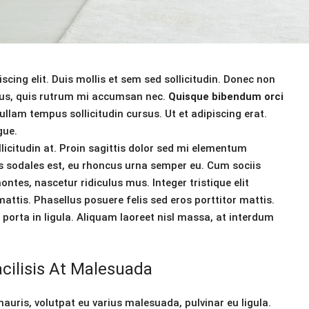
cing elit. Duis mollis et sem sed sollicitudin. Donec non
urus, quis rutrum mi accumsan nec.
Quisque bibendum orci
llam tempus sollicitudin cursus. Ut et adipiscing erat.
gue.
licitudin at. Proin sagittis dolor sed mi elementum
s sodales est, eu rhoncus urna semper eu. Cum sociis
tes, nascetur ridiculus mus. Integer tristique elit
ttis. Phasellus posuere felis sed eros porttitor mattis.
porta in ligula. Aliquam laoreet nisl massa, at interdum
acilisis At Malesuada
mauris, volutpat eu varius malesuada, pulvinar eu ligula.